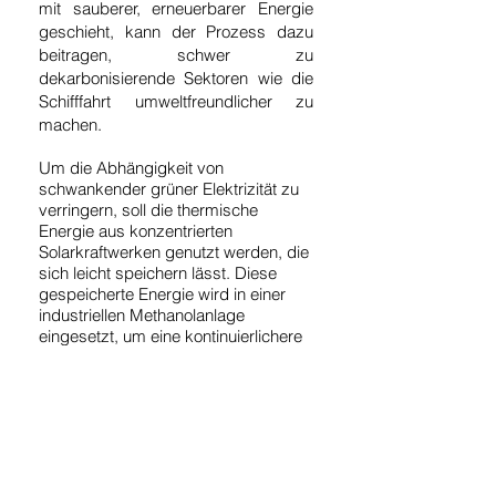
mit sauberer, erneuerbarer Energie
geschieht, kann der Prozess dazu
beitragen, schwer zu
dekarbonisierende Sektoren wie die
Schifffahrt umweltfreundlicher zu
machen.
Um die Abhängigkeit von
schwankender grüner Elektrizität zu
verringern, soll die thermische
Energie aus konzentrierten
Solarkraftwerken genutzt werden, die
sich leicht speichern lässt. Diese
gespeicherte Energie wird in einer
industriellen Methanolanlage
eingesetzt, um eine kontinuierlichere
Destillation von Rohmethanol zu
gewährleisten, die Betriebszeiten zu
verlängern und ein schnelleres
Anfahren sowie Abschalten der
Anlage zu ermöglichen.
Gemeinsam mit dem Institut für